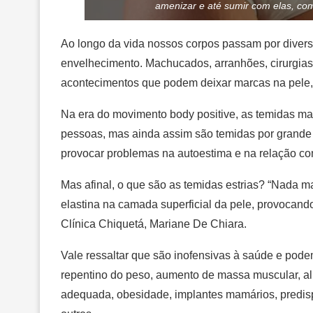
amenizar e até sumir com elas, como
Ao longo da vida nossos corpos passam por divers
envelhecimento. Machucados, arranhões, cirurgias,
acontecimentos que podem deixar marcas na pele, i
Na era do movimento body positive, as temidas ma
pessoas, mas ainda assim são temidas por grand
provocar problemas na autoestima e na relação co
Mas afinal, o que são as temidas estrias? “Nada m
elastina na camada superficial da pele, provocando 
Clínica Chiquetá, Mariane De Chiara.
Vale ressaltar que são inofensivas à saúde e pod
repentino do peso, aumento de massa muscular, ali
adequada, obesidade, implantes mamários, predisp