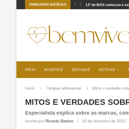
PRINCIPAIS NOTÍCIAS
13º do INSS começou a ser
Sobrecarga no trabalho: s
Cúrcuma em cápsulas: por
Recebeu aviso de pendênci
Vídeos curtos estão afeta
O domingo não termina q
Ansiedade funcional: quan
Dorme e acorda cansado?
PDRN: o que a ciência diz
INÍCIO
ACONTECE
DESTAQUE
NOTÍCIAS
Início
Terapias alternativas
Mitos e verdades sobr
MITOS E VERDADES SOB
Especialista explica sobre as marcas, co
escrito por
Ricardo Bastos
16 de fevereiro de 2022