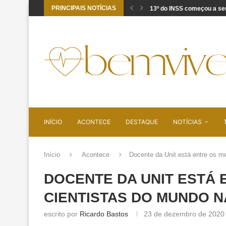
PRINCIPAIS NOTÍCIAS
13º do INSS começou a ser
Sobrecarga no trabalho: s
Cúrcuma em cápsulas: por
Recebeu aviso de pendênci
Vídeos curtos estão afeta
O domingo não termina q
Ansiedade funcional: quan
Dorme e acorda cansado?
PDRN: o que a ciência diz
INÍCIO
ACONTECE
DESTAQUE
NOTÍCIAS
Início
Acontece
Docente da Unit está entre os m
DOCENTE DA UNIT ESTÁ
CIENTISTAS DO MUNDO N
escrito por
Ricardo Bastos
23 de dezembro de 2020