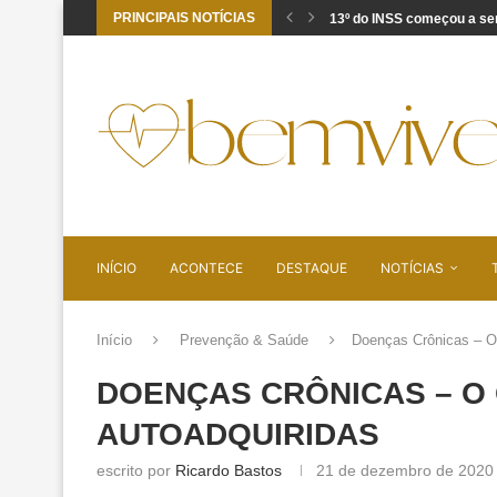
PRINCIPAIS NOTÍCIAS
Sobrecarga no trabalho: s
Cúrcuma em cápsulas: por
Recebeu aviso de pendênci
Vídeos curtos estão afeta
O domingo não termina q
Ansiedade funcional: quan
Dorme e acorda cansado?
PDRN: o que a ciência diz
INÍCIO
ACONTECE
DESTAQUE
NOTÍCIAS
Início
Prevenção & Saúde
Doenças Crônicas – O
DOENÇAS CRÔNICAS – O
AUTOADQUIRIDAS
escrito por
Ricardo Bastos
21 de dezembro de 2020