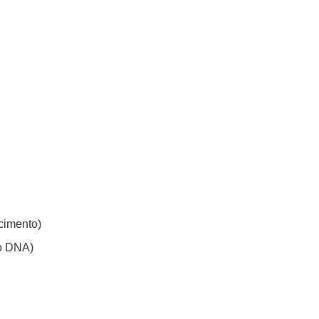
cimento)
no DNA)