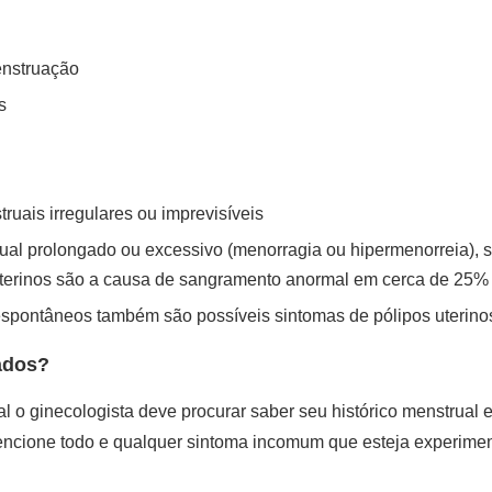
enstruação
s
uais irregulares ou imprevisíveis
ual prolongado ou excessivo (menorragia ou hipermenorreia), 
uterinos são a causa de sangramento anormal em cerca de 25%
espontâneos também são possíveis sintomas de pólipos uterino
ados?
al o ginecologista deve procurar saber seu histórico menstrual 
mencione todo e qualquer sintoma incomum que esteja experim