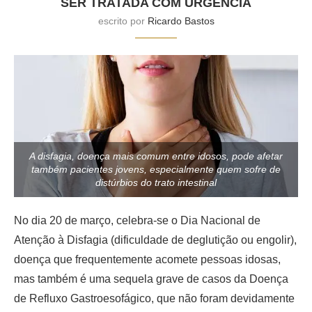
SER TRATADA COM URGÊNCIA
escrito por
Ricardo Bastos
A disfagia, doença mais comum entre idosos, pode afetar
também pacientes jovens, especialmente quem sofre de
distúrbios do trato intestinal
No dia 20 de março, celebra-se o Dia Nacional de
Atenção à Disfagia (dificuldade de deglutição ou engolir),
doença que frequentemente acomete pessoas idosas,
mas também é uma sequela grave de casos da Doença
de Refluxo Gastroesofágico, que não foram devidamente