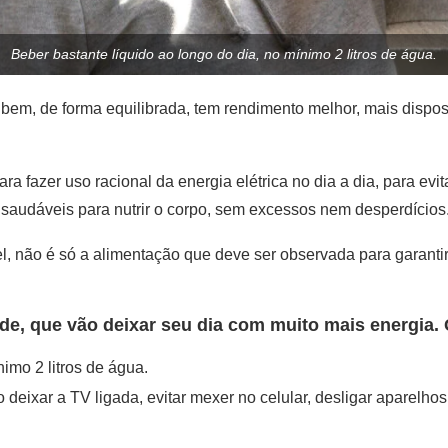
Beber bastante líquido ao longo do dia, no mínimo 2 litros de água.
em, de forma equilibrada, tem rendimento melhor, mais disposiç
ra fazer uso racional da energia elétrica no dia a dia, para ev
 saudáveis para nutrir o corpo, sem excessos nem desperdícios
l, não é só a alimentação que deve ser observada para garantir
de, que vão deixar seu dia com muito mais energia. 
imo 2 litros de água.
 deixar a TV ligada, evitar mexer no celular, desligar aparelhos