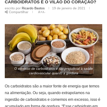
CARBOIDRATOS É O VILÃO DO CORAÇÃO?
escrito por
Ricardo Bastos
19 de janeiro de 2021
Compartilhar
A+
A-
O excesso de carboidratos é tão prejudicial à saúde
cardiovascular quanto a gordura
Os carboidratos são a maior fonte de energia que temos
na alimentação. Ou seja, quando extrapolamos na
ingestão de carboidratos e comemos em excesso, isso é
acumulado em forma de gordura. “Esse carboidrato em