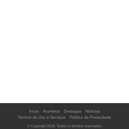
Início
Acontece
Destaque
Notícias
Termos de Uso e Serviços
Política de Privacidade
© Copyright 2026, Todos os direitos reservados