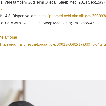
. Vide também Guglielmi O. et al. Sleep Med. 2014 Sep;15(9):
1/
9; 14:8. Disponível em:
https://pubmed.ncbi.nlm.nih.
gov/308093
 of OSA with PAP. J Clin. Sleep Med. 2019; 15(2):335-43.
neia/home
:
https://journal.chestnet.org/
article/S0012-3692(17)33073-8/
fullt