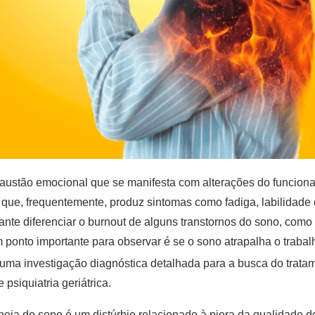
ustão emocional que se manifesta com alterações do funciona
que, frequentemente, produz sintomas como fadiga, labilidade e
ante diferenciar o burnout de alguns transtornos do sono, como
ponto importante para observar é se o sono atrapalha o trabal
om uma investigação diagnóstica detalhada para a busca do trat
psiquiatria geriátrica.
eia do sono é um distúrbio relacionado à piora da qualidade 