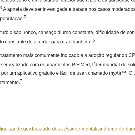
3
A apneia deve ser investigada e tratada nos casos moderados
5
 população.
túrbio são: ronco, cansaço diurno constante, dificuldade de co
6
to constante de acordar para ir ao banheiro.
tratamento mais comumente indicado é a adoção regular do CPA
e ser realizado com equipamentos ResMed, líder mundial de sol
r um aplicativo gratuito e fácil de usar, chamado myAir™. O 
7
atamento.
ntigo.saude.gov.br/
saude-de-a-z/saude-mental/
sindrome-de-burn