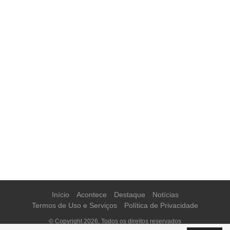
Início
Acontece
Destaque
Notícias
Termos de Uso e Serviços
Política de Privacidade
© Copyright 2026, Todos os direitos reservados