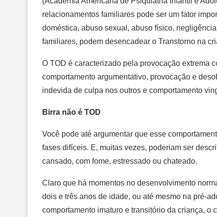
(Academia Americana de Psiquiatria Infantil e Ado
relacionamentos familiares pode ser um fator impor
doméstica, abuso sexual, abuso físico, negligência
familiares, podem desencadear o Transtorno na cr
O TOD é caracterizado pela provocação extrema co
comportamento argumentativo, provocação e desobed
indevida de culpa nos outros e comportamento ving
Birra não é TOD
Você pode até argumentar que esse comportamento
fases difíceis. E, muitas vezes, poderiam ser desc
cansado, com fome, estressado ou chateado.
Claro que há momentos no desenvolvimento norma
dois e três anos de idade, ou até mesmo na pré-ado
comportamento imaturo e transitório da criança, o