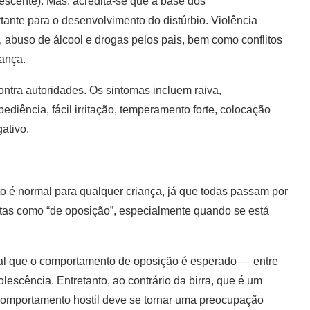
lescente). Mas, acredita-se que a base dos
tante para o desenvolvimento do distúrbio. Violência
, abuso de álcool e drogas pelos pais, bem como conflitos
iança.
ntra autoridades. Os sintomas incluem raiva,
iência, fácil irritação, temperamento forte, colocação
ativo.
 é normal para qualquer criança, já que todas passam por
ritas como “de oposição”, especialmente quando se está
l que o comportamento de oposição é esperado — entre
lescência. Entretanto, ao contrário da birra, que é um
 comportamento hostil deve se tornar uma preocupação