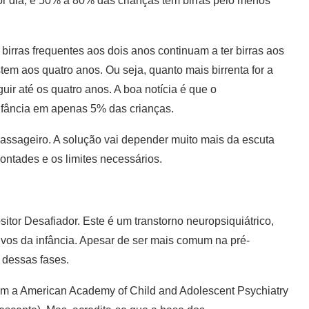
r dia; e 50% a 80% das crianças têm birras pelo menos
birras frequentes aos dois anos continuam a ter birras aos
em aos quatro anos. Ou seja, quanto mais birrenta for a
ir até os quatro anos. A boa notícia é que o
fância em apenas 5% das crianças.
ssageiro. A solução vai depender muito mais da escuta
vontades e os limites necessários.
itor Desafiador. Este é um transtorno neuropsiquiátrico,
vos da infância. Apesar de ser mais comum na pré-
 dessas fases.
om a American Academy of Child and Adolescent Psychiatry